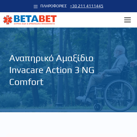
Μετάβαση
ΠΛΗΡΟΦΟΡΙΕΣ
+30 211 4111445
σε
M
περιεχόμενο
Αναπηρικό Αμαξίδιο
Invacare Action 3 NG
Comfort