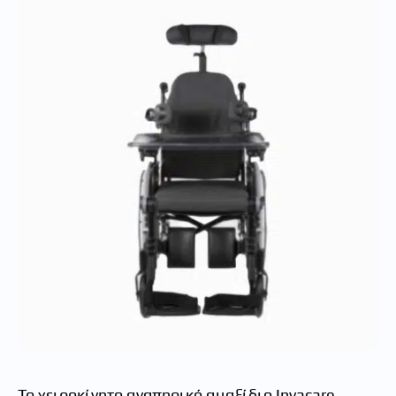
Το χειροκίνητο αναπηρικό αμαξίδιο Invacare