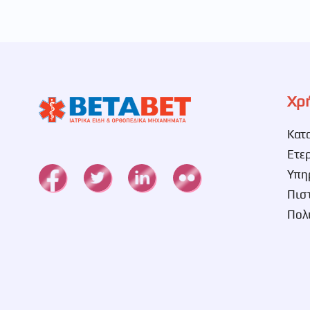
Χρ
Κατ
Ετε
Υπη
Πισ
Πολ