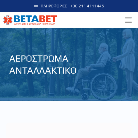
Μετάβαση
ΠΛΗΡΟΦΟΡΙΕΣ
+30 211 4111445
σε
M
περιεχόμενο
ΑΕΡΟΣΤΡΩΜΑ
ΑΝΤΑΛΛΑΚΤΙΚΟ