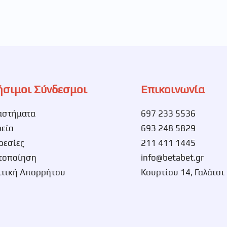
ήσιμοι Σύνδεσμοι
Επικοινωνία
αστήματα
697 233 5536
ρεία
693 248 5829
ρεσίες
211 411 1445
τοποίηση
info@betabet.gr
ιτική Απορρήτου
Κουρτίου 14, Γαλάτσι