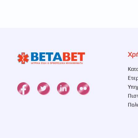
Χρ
Κατ
Ετε
Υπη
Πισ
Πολ